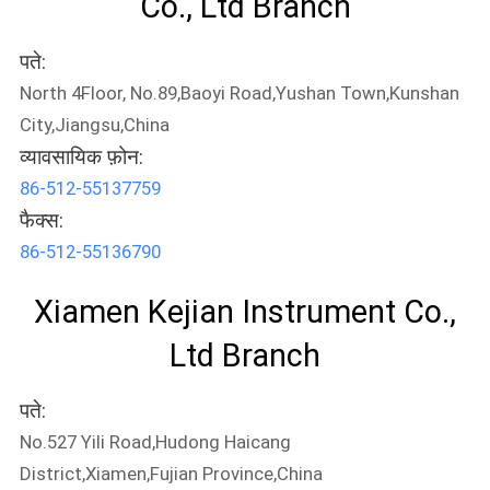
Co., Ltd Branch
पते:
North 4Floor, No.89,Baoyi Road,Yushan Town,Kunshan
City,Jiangsu,China
व्यावसायिक फ़ोन:
86-512-55137759
फैक्स:
86-512-55136790
Xiamen Kejian Instrument Co.,
Ltd Branch
पते:
No.527 Yili Road,Hudong Haicang
District,Xiamen,Fujian Province,China