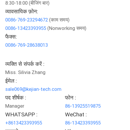
8:30-18:00 (बीजिंग बार)
गुणवत्ता
व्यावसायिक फ़ोन:
नियंत्रण
0086-769-23294672
(काम समय)
0086-13423393955
(Nonworking समय)
संपर्क
फैक्स:
करें
0086-769-28638013
एक
व्यक्ति से संपर्क करें :
Miss. Silivia Zhang
उद्धरण
ईमेल :
का
sale069@kejian-tech.com
अनुरोध
पद शीर्षक :
फोन :
करें
Manager
86-13925519875
WHATSAPP :
WeChat :
साइटमैप
+8613423393955
86-13423393955