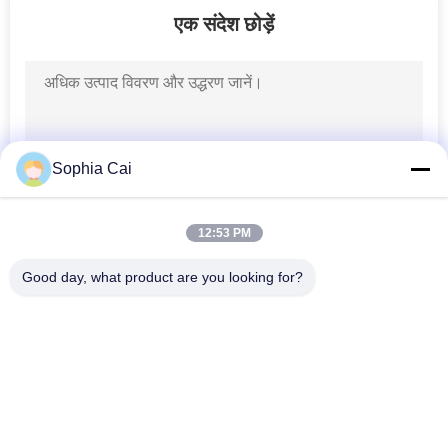
एक संदेश छोड़ें
Sophia Cai
12:53 PM
Good day, what product are you looking for?
लोकप्रिय श्रेणियां
सभी
पील आसंजन परीक्षण 
यूनिवर्सल परीक्षण मशीनें
उपकरण
तापमान आर्द्रता परीक्षण के 
लैब कोटिंग मशीन
चैम्बर