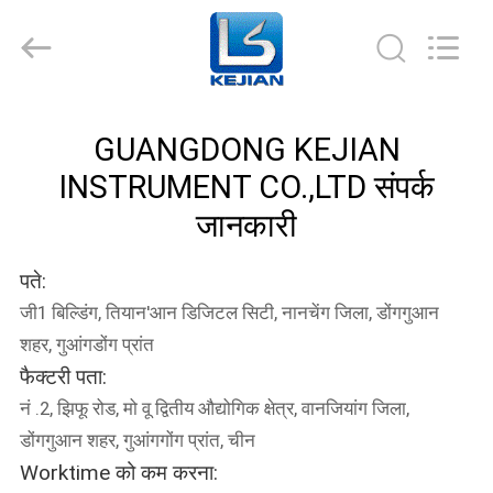
GUANGDONG
KEJIAN
INSTRUMENT
CO.,LTD.
All
Rights
Reserved.
घर
GUANGDONG KEJIAN
INSTRUMENT CO.,LTD संपर्क
उत्पादों
जानकारी
हमारे
पते:
बारे
जी1 बिल्डिंग, तियान'आन डिजिटल सिटी, नानचेंग जिला, डोंगगुआन
में
शहर, गुआंगडोंग प्रांत
फैक्टरी पता:
कारखाना
नं .2, झिफू रोड, मो वू द्वितीय औद्योगिक क्षेत्र, वानजियांग जिला,
भ्रमण
डोंगगुआन शहर, गुआंगगोंग प्रांत, चीन
Worktime को कम करना: